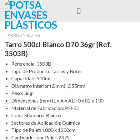
Skip
to
content
TARROS Y BOTES
Tarro 500cl Blanco D70 36gr (Ref.
3503B)
Referencia
:
3503B
Tipo de Producto
:
Tarros y Botes
Capacidad
:
500ml
Diámetro Interior (Ømm)
:
Ø55mm
Peso
:
36gr
Dimensiones (mm) (L x A x AL)
:
0 x 82 x 130
Material de Fabricación
:
PEHD
Color Standard
:
Blanco
Sectores de Aplicación
:
Química
Tipo de Palet
:
1000 x 1200cm
Cantidades por Palet
:
2475